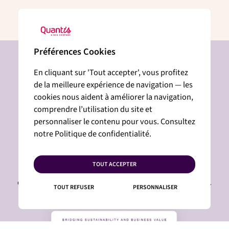
Préférences Cookies
En cliquant sur 'Tout accepter', vous profitez
Gardez une longueur
de la meilleure expérience de navigation — les
cookies nous aident à améliorer la navigation,
d'avance !
comprendre l’utilisation du site et
abonnez-vous à notre
personnaliser le contenu pour vous. Consultez
notre Politique de confidentialité.
newsletter
et recevez les dernières analyses et actualités sur le
TOUT ACCEPTER
développement durable des entreprises, conçues pour
concilier durabilité et valeur ajoutée pour votre activité.
TOUT REFUSER
PERSONNALISER