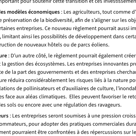
mportant pour soutenir cette transition et ces investissemen
 des modèles économiques
: Les agriculteurs, tout comme d
 préservation de la biodiversité, afin de s’aligner sur les ob
aines entreprises. Ce nouveau règlement pourrait aussi imp
 limitant ainsi les possibilités de développement dans cert
truction de nouveaux hôtels ou de parcs éoliens.
ure
: D’un autre côté, le règlement pourrait également cré
et la gestion des écosystèmes. Les entreprises innovantes p
te de la part des gouvernements et des entreprises chercha
e réduira considérablement les risques liés à la nature pou
ons de pollinisateurs et d’auxiliaires de culture, l’inondabi
es face aux aléas climatiques. Elles peuvent favoriser le ret
des sols ou encore avec une régulation des ravageurs.
eurs
: Les entreprises seront soumises à une pression crois
ommateurs, pour adopter des pratiques commerciales durable
ment pourraient être confrontées à des répercussions sur l