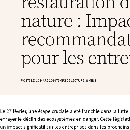
restauration d
l
n
a
c
l
nature : Impac
i
p
a
recommandat
l
e
pour les entre
POSTÉ LE:
15 MARS 2024
TEMPS DE LECTURE :
8
MINS
Le 27 février, une étape cruciale a été franchie dans la lu
enrayer le déclin des écosystèmes en danger. Cette législ
un impact significatif sur les entreprises dans les prochain