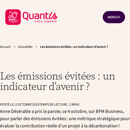
A
A
Panneau de gestion des cookies
l
l
R
l
l
MENU
O
e
e
e
U
r
r
t
V
à
a
R
o
l
u
I
R
u
a
c
L
n
o
Accueil
+
Actualités
+
Les émissions évitées : un indicateur d’avenir ?
r
A
a
n
N
à
v
t
A
V
l
i
e
I
g
n
'
G
Les émissions évitées : un
a
u
A
a
T
t
p
indicateur d’avenir ?
I
c
i
r
O
o
i
c
N
n
n
u
p
c
POSTÉ LE:
2 OCTOBRE 2025
TEMPS DE LECTURE :
2
MINS
e
r
i
Anne Désérable a pris la parole, ce 4 octobre, sur BFM Business,
i
p
i
pour parler des émissions évitées : une métrique stratégique pour
n
a
l
c
l
évaluer la contribution réelle d’un projet à la décarbonation !
i