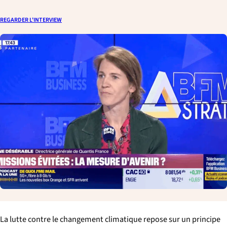
p
a
REGARDER L'INTERVIEW
l
e
La lutte contre le changement climatique repose sur un principe