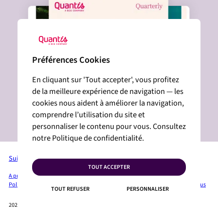
Préférences Cookies
En cliquant sur 'Tout accepter', vous profitez
de la meilleure expérience de navigation — les
cookies nous aident à améliorer la navigation,
comprendre l’utilisation du site et
personnaliser le contenu pour vous. Consultez
notre Politique de confidentialité.
Suivez-nous sur LinkedIn
TOUT ACCEPTER
A propos de Quantis
Services + Solutions
Industries
Publications
Espace Presse
Politique de confidentialité
Mentions légales
Plan du site
Cookies
Contactez-nous
TOUT REFUSER
PERSONNALISER
2026 QUANTIS © TOUS DROITS RÉSERVÉS