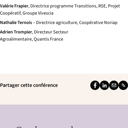
Valérie Frapier
, Directrice programme Transitions, RSE, Projet
Coopératif, Groupe Vivescia
Nathalie Ternois
– Directrice agriculture, Coopérative Noriap
Adrien Trompier
, Directeur Secteur
Agroalimentaire, Quantis France
Partager cette conférence
F
L
E
L
a
i
m
i
c
n
a
n
e
k
i
k
b
e
l