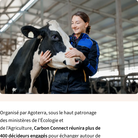
p
a
l
e
Organisé par Agoterra, sous le haut patronage
des ministères de l’Écologie et
de l’Agriculture,
Carbon Connect réunira plus de
400 décideurs engagés
pour échanger autour de