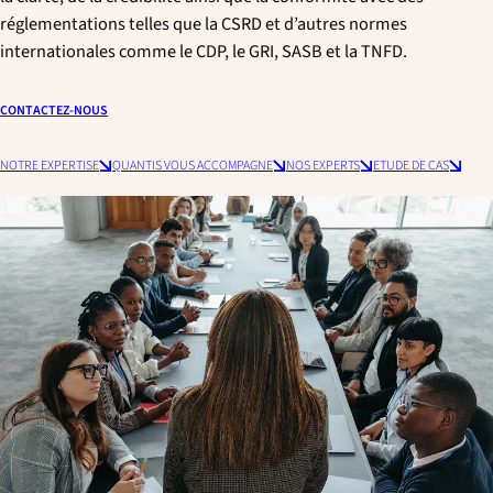
p
réglementations telles que la CSRD et d’autres normes
a
internationales comme le CDP, le GRI, SASB et la TNFD.
l
e
CONTACTEZ-NOUS
NOTRE EXPERTISE
QUANTIS VOUS ACCOMPAGNE
NOS EXPERTS
ETUDE DE CAS