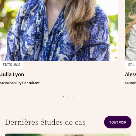
ÉTATS UNIS
ITALI
Julia Lyon
Ales
Sustainability Consultant
Sustain
Dernières études de cas
TOUT VOIR