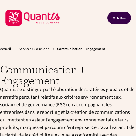
A
A
Panneau de gestion des cookies
l
l
R
l
l
MENU
O
e
e
e
U
r
r
t
V
à
a
R
o
l
u
I
R
u
a
c
L
n
o
Accueil
+
Services + Solutions
+
Communication + Engagement
r
A
a
n
N
à
v
t
A
Communication +
V
l
i
e
I
g
n
'
G
Engagement
a
u
A
a
T
t
p
I
c
Quantis se distingue par l’élaboration de stratégies globales et de
i
r
O
o
i
c
narratifs percutant relatifs aux critères environnementaux,
N
n
n
u
sociaux et de gouvernance (ESG) en accompagnant les
p
c
e
entreprises dans le reporting et la création de communications
r
i
i
p
i
qui mettent en valeur l’engagement environnemental de leurs
n
a
l
produits, marques et parcours d’entreprise. Ce travail garantit de
c
l
la clarté, de la crédibilité ainsi que la conformité avec des
i