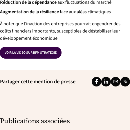
Réduction de la dépendance
aux fluctuations du marché
Augmentation de la résilience
face aux aléas climatiques
À noter que l’inaction des entreprises pourrait engendrer des
coûts financiers importants, susceptibles de déstabiliser leur
développement économique.
VOIR LA VIDEO SUR BFM STRATÉGIE
Partager cette mention de presse
F
L
E
L
a
i
m
i
c
n
a
n
e
k
i
k
b
e
l
Publications associées
o
d