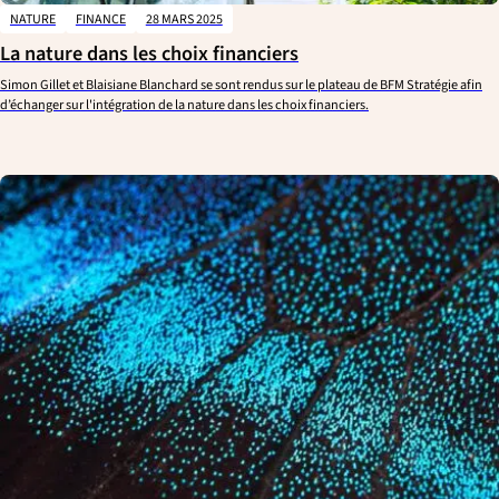
NATURE
FINANCE
28 MARS 2025
La nature dans les choix financiers
Simon Gillet et Blaisiane Blanchard se sont rendus sur le plateau de BFM Stratégie afin
d’échanger sur l'intégration de la nature dans les choix financiers.