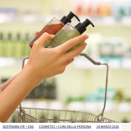
k
n
SOSTENIBILITÀ' + ESG
COSMETICI + CURA DELLA PERSONA
24 MARZO 2026