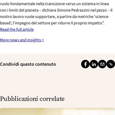
ruolo fondamentale nella transizione verso un sistema in linea
con i limiti del pianeta – dichiara Simone Pedrazzini nel pezzo – Il
nostro lavoro vuole supportare, a partire da metriche ‘science-
based’, l’impegno del settore per ridurre il proprio impatto”.
Read the full article
More news and insights +
Condividi questo contenuto
F
L
E
L
a
i
m
i
c
n
a
n
e
k
i
k
b
e
l
Pubblicazioni correlate
o
d
o
I