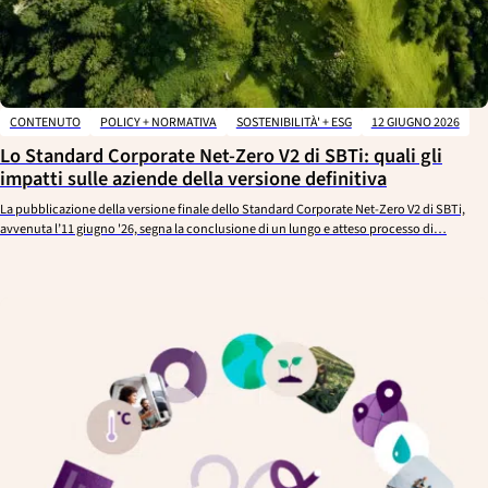
CHIUDERE
Argomenti
CONTENUTO
POLICY + NORMATIVA
SOSTENIBILITÀ' + ESG
12 GIUGNO 2026
Lo Standard Corporate Net-Zero V2 di SBTi: quali gli
Industrie
impatti sulle aziende della versione definitiva
La pubblicazione della versione finale dello Standard Corporate Net-Zero V2 di SBTi,
avvenuta l’11 giugno '26, segna la conclusione di un lungo e atteso processo di…