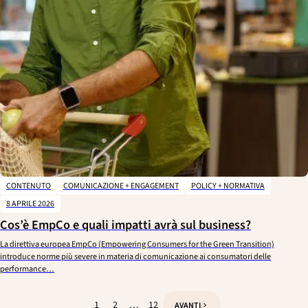
CONTENUTO
COMUNICAZIONE + ENGAGEMENT
POLICY + NORMATIVA
8 APRILE 2026
Cos’è EmpCo e quali impatti avrà sul business?
La direttiva europea EmpCo (Empowering Consumers for the Green Transition)
introduce norme più severe in materia di comunicazione ai consumatori delle
performance…
1
2
…
12
AVANTI