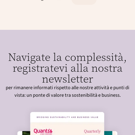
P
P
P
P
a
a
a
a
g
g
g
g
i
i
i
i
n
n
n
n
a
a
a
a
z
Navigate la complessità,
i
o
registratevi alla nostra
n
newsletter
e
per rimanere informati rispetto alle nostre attività e punti di
vista: un ponte di valore tra sostenibilità e business.