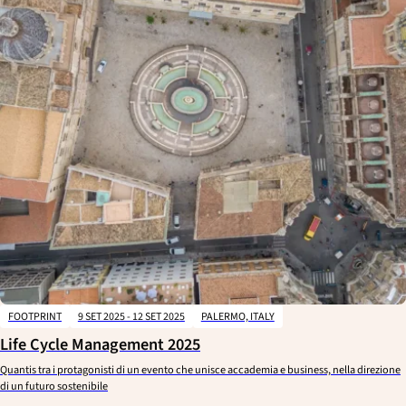
By date
Argomenti
Event Locations
FOOTPRINT
9 SET 2025 - 12 SET 2025
PALERMO, ITALY
Life Cycle Management 2025
Quantis tra i protagonisti di un evento che unisce accademia e business, nella direzione
di un futuro sostenibile