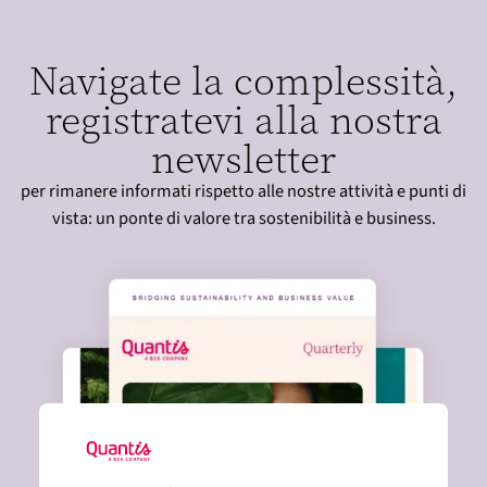
n
a
z
Navigate la complessità,
i
registratevi alla nostra
o
newsletter
n
e
per rimanere informati rispetto alle nostre attività e punti di
vista: un ponte di valore tra sostenibilità e business.