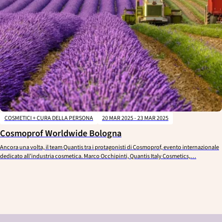
COSMETICI + CURA DELLA PERSONA
20 MAR 2025 - 23 MAR 2025
Cosmoprof Worldwide Bologna
Ancora una volta, il team Quantis tra i protagonisti di Cosmoprof, evento internazionale
dedicato all’industria cosmetica. Marco Occhipinti, Quantis Italy Cosmetics,…
P
a
g
i