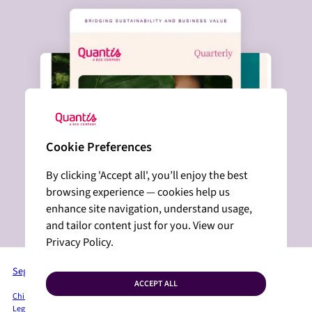
Cookie Preferences
By clicking 'Accept all', you’ll enjoy the best
browsing experience — cookies help us
enhance site navigation, understand usage,
and tailor content just for you. View our
Privacy Policy.
Seguici su LinkedIn
ACCEPT ALL
Chi siamo
Servizi + Soluzioni
Settori
Insight
Sala Stampa
Privacy Policy
Legal Mentions
Mappa del sito
Cookies
Come possiamo aiutarvi?