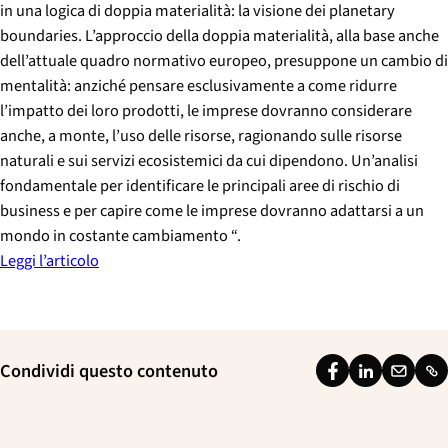
in una logica di doppia materialità: la visione dei planetary
boundaries. L’approccio della doppia materialità, alla base anche
dell’attuale quadro normativo europeo, presuppone un cambio di
mentalità: anziché pensare esclusivamente a come ridurre
l’impatto dei loro prodotti, le imprese dovranno considerare
anche, a monte, l’uso delle risorse, ragionando sulle risorse
naturali e sui servizi ecosistemici da cui dipendono. Un’analisi
fondamentale per identificare le principali aree di rischio di
business e per capire come le imprese dovranno adattarsi a un
mondo in costante cambiamento
“.
Leggi l’articolo
Condividi questo contenuto
F
L
E
L
a
i
m
i
c
n
a
n