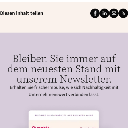
Diesen inhalt teilen
F
L
E
L
a
i
m
i
c
n
a
n
e
k
i
k
b
e
l
Bleiben Sie immer auf
o
d
o
I
dem neuesten Stand mit
k
n
unserem Newsletter.
Erhalten Sie frische Impulse, wie sich Nachhaltigkeit mit
Unternehmenswert verbinden lässt.