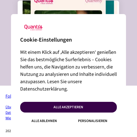
Cookie-Einstellungen
Mit einem Klick auf ‚Alle akzeptieren‘ genießen
Sie das bestmögliche Surferlebnis – Cookies
helfen uns, die Navigation zu verbessern, die
Nutzung zu analysieren und Inhalte individuell
anzupassen. Lesen Sie unsere
Datenschutzerklärung.
Folgen Sie uns auf LinkedIn
ALLE AKZEPTIEREN
Über Quantis
Dienste + Lösungen
Branchen
Insights
Pressebereich
Datenschutzbestimmungen
Juristische Erwähnungen
Lageplan
Cookies
Wie können wir Ihnen helfen?
ALLE ABLEHNEN
PERSONALISIEREN
2026 QUANTIS © VERWANDTE VERÖFFENTLICHUNGEN