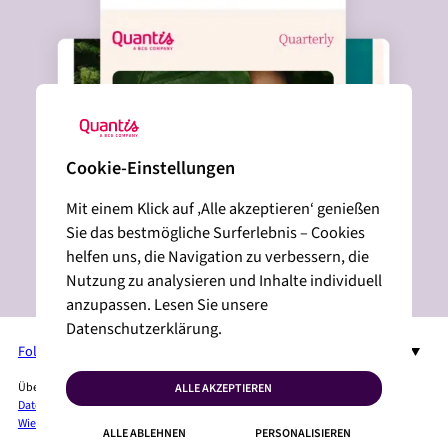
Cookie-Einstellungen
Mit einem Klick auf ‚Alle akzeptieren‘ genießen
Sie das bestmögliche Surferlebnis – Cookies
helfen uns, die Navigation zu verbessern, die
Nutzung zu analysieren und Inhalte individuell
anzupassen. Lesen Sie unsere
Datenschutzerklärung.
Folgen Sie uns auf LinkedIn
DE
Über Quantis
Dienste + Lösungen
Branchen
Insights
Pressebereich
ALLE AKZEPTIEREN
Datenschutzbestimmungen
Juristische Erwähnungen
Lageplan
Cookies
Wie können wir Ihnen helfen?
ALLE ABLEHNEN
PERSONALISIEREN