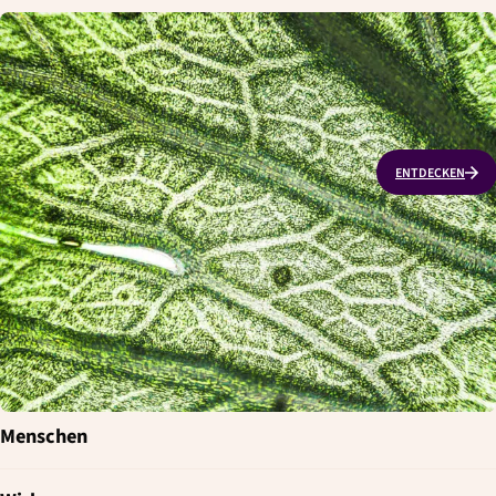
6
Standorte weltweit
Was uns antreibt
ENTDECKEN
Wissenschaft
Zusammenarbeit
Lösungsdenken
Menschen