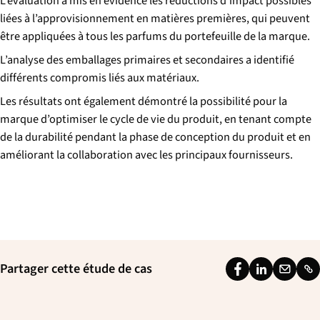
L’évaluation a mis en évidence les réductions d’impact possibles
liées à l’approvisionnement en matières premières, qui peuvent
être appliquées à tous les parfums du portefeuille de la marque.
L’analyse des emballages primaires et secondaires a identifié
différents compromis liés aux matériaux.
Les résultats ont également démontré la possibilité pour la
marque d’optimiser le cycle de vie du produit, en tenant compte
de la durabilité pendant la phase de conception du produit et en
améliorant la collaboration avec les principaux fournisseurs.
Partager cette étude de cas
F
L
E
L
a
i
m
i
c
n
a
n