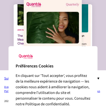
Préférences Cookies
En cliquant sur 'Tout accepter', vous profitez
Suivez-nous sur LinkedIn
FR
de la meilleure expérience de navigation — les
cookies nous aident à améliorer la navigation,
A propos de Quantis
Services + Solutions
Industries
Publications
Espace Presse
Politique de confidentialité
Mentions légales
Plan du site
Cookies
Contactez-nous
comprendre l’utilisation du site et
personnaliser le contenu pour vous. Consultez
2026 QUANTIS © TOUS DROITS RÉSERVÉS
notre Politique de confidentialité.