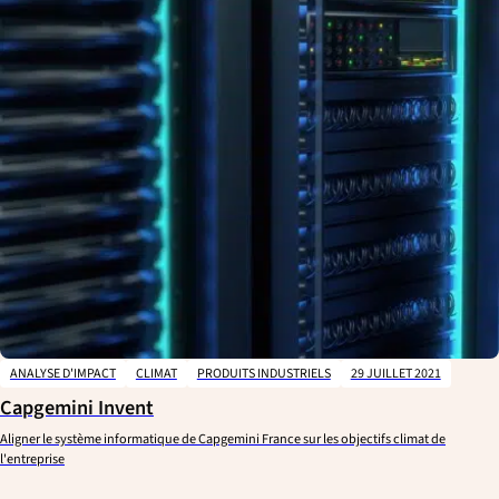
ANALYSE D'IMPACT
CLIMAT
PRODUITS INDUSTRIELS
29 JUILLET 2021
Capgemini Invent
Aligner le système informatique de Capgemini France sur les objectifs climat de
l'entreprise