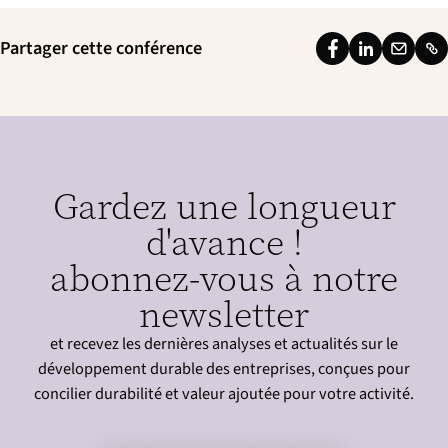
Partager cette conférence
F
L
E
L
a
i
m
i
c
n
a
n
e
k
i
k
b
e
l
Gardez une longueur
o
d
o
I
d'avance !
k
n
abonnez-vous à notre
newsletter
et recevez les dernières analyses et actualités sur le
développement durable des entreprises, conçues pour
concilier durabilité et valeur ajoutée pour votre activité.