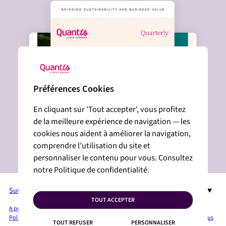
Préférences Cookies
En cliquant sur 'Tout accepter', vous profitez
de la meilleure expérience de navigation — les
cookies nous aident à améliorer la navigation,
comprendre l’utilisation du site et
personnaliser le contenu pour vous. Consultez
notre Politique de confidentialité.
Suivez-nous sur LinkedIn
FR
TOUT ACCEPTER
A propos de Quantis
Services + Solutions
Industries
Publications
Espace Presse
Politique de confidentialité
Mentions légales
Plan du site
Cookies
Contactez-nous
TOUT REFUSER
PERSONNALISER