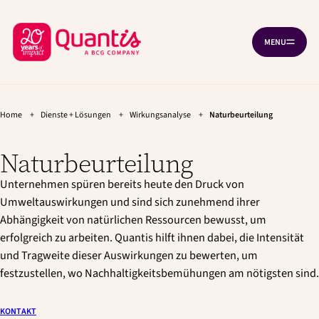
G
Z
Cookie-Einstellungen
e
u
Z
h
m
MENU
N
e
H
u
A
z
a
r
V
u
u
I
ü
r
p
G
A
c
H
t
T
a
i
Home
+
Dienste + Lösungen
+
Wirkungsanalyse
+
Naturbeurteilung
k
I
u
n
O
z
p
h
N
Naturbeurteilung
Ö
u
t
a
F
n
l
r
F
a
t
Unternehmen spüren bereits heute den Druck von
N
H
E
v
g
Umweltauswirkungen und sind sich zunehmend ihrer
N
o
i
e
Abhängigkeit von natürlichen Ressourcen bewusst, um
g
h
m
erfolgreich zu arbeiten. Quantis hilft ihnen dabei, die Intensität
a
e
e
t
n
und Tragweite dieser Auswirkungen zu bewerten, um
p
i
festzustellen, wo Nachhaltigkeitsbemühungen am nötigsten sind.
o
a
n
g
KONTAKT
e