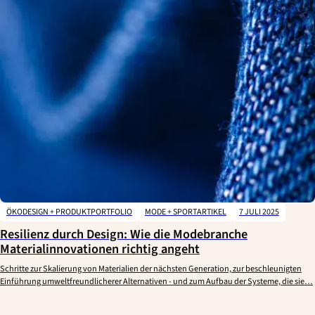
ÖKODESIGN + PRODUKTPORTFOLIO
MODE + SPORTARTIKEL
7 JULI 2025
Resilienz durch Design: Wie die Modebranche
Materialinnovationen richtig angeht
Schritte zur Skalierung von Materialien der nächsten Generation, zur beschleunigten
Einführung umweltfreundlicherer Alternativen - und zum Aufbau der Systeme, die sie…