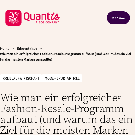
G
Z
Cookie-Einstellungen
e
u
Z
h
m
MENU
N
e
H
u
A
z
a
r
V
u
u
I
ü
r
p
G
A
c
H
t
T
a
i
Home
+
Erkenntnisse
+
k
I
u
n
Wie man ein erfolgreiches Fashion-Resale-Programm aufbaut (und warum das ein Ziel
O
z
für die meisten Marken sein sollte)
p
h
N
Ö
u
t
a
F
n
l
r
F
a
t
N
KREISLAUFWIRTSCHAFT
MODE + SPORTARTIKEL
H
E
v
g
N
o
i
e
Wie man ein erfolgreiches
g
h
m
a
e
e
Fashion-Resale-Programm
t
n
p
i
aufbaut (und warum das ein
o
a
n
Ziel für die meisten Marken
g
e