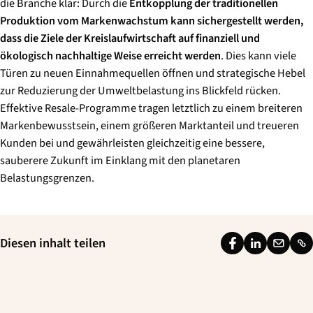
die Branche klar: Durch die
Entkopplung der traditionellen
Produktion vom Markenwachstum kann sichergestellt werden,
dass die Ziele der Kreislaufwirtschaft auf finanziell und
ökologisch nachhaltige Weise erreicht werden
. Dies kann viele
Türen zu neuen Einnahmequellen öffnen und strategische Hebel
zur Reduzierung der Umweltbelastung ins Blickfeld rücken.
Effektive Resale-Programme tragen letztlich zu einem breiteren
Markenbewusstsein, einem größeren Marktanteil und treueren
Kunden bei und gewährleisten gleichzeitig eine bessere,
sauberere Zukunft im Einklang mit den planetaren
Belastungsgrenzen.
Diesen inhalt teilen
F
L
E
L
a
i
m
i
c
n
a
n
e
k
i
k