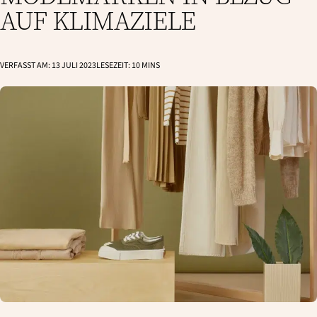
AUF KLIMAZIELE
VERFASST AM:
13 JULI 2023
LESEZEIT:
10
MINS