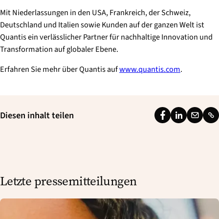
Mit Niederlassungen in den USA, Frankreich, der Schweiz,
Deutschland und Italien sowie Kunden auf der ganzen Welt ist
Quantis ein verlässlicher Partner für nachhaltige Innovation und
Transformation auf globaler Ebene.
Erfahren Sie mehr über Quantis auf
www.quantis.com
.
Diesen inhalt teilen
F
L
E
L
a
i
m
i
c
n
a
n
e
k
i
k
b
e
l
Letzte pressemitteilungen
o
d
o
I
k
n