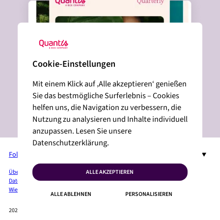
Cookie-Einstellungen
Mit einem Klick auf ‚Alle akzeptieren‘ genießen
Sie das bestmögliche Surferlebnis – Cookies
helfen uns, die Navigation zu verbessern, die
Nutzung zu analysieren und Inhalte individuell
anzupassen. Lesen Sie unsere
Datenschutzerklärung.
Folgen Sie uns auf LinkedIn
DE
Über Quantis
Dienste + Lösungen
Branchen
Insights
Pressebereich
ALLE AKZEPTIEREN
Datenschutzbestimmungen
Juristische Erwähnungen
Lageplan
Cookies
Wie können wir Ihnen helfen?
ALLE ABLEHNEN
PERSONALISIEREN
2026 QUANTIS © VERWANDTE VERÖFFENTLICHUNGEN