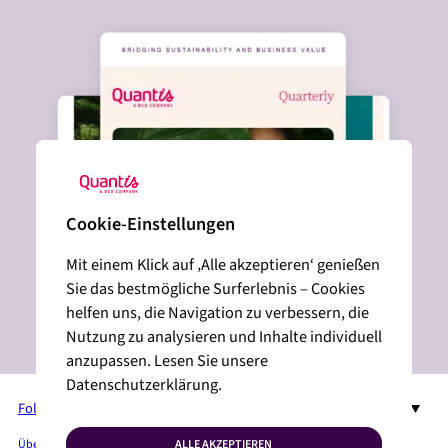
Cookie-Einstellungen
Mit einem Klick auf ‚Alle akzeptieren‘ genießen
Sie das bestmögliche Surferlebnis – Cookies
helfen uns, die Navigation zu verbessern, die
Nutzung zu analysieren und Inhalte individuell
anzupassen. Lesen Sie unsere
Datenschutzerklärung.
Folgen Sie uns auf LinkedIn
DE
Über Quantis
Dienste + Lösungen
ALLE AKZEPTIEREN
Branchen
Insights
Pressebereich