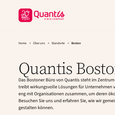
G
Z
Cookie-Einstellungen
e
u
Z
h
m
u
e
H
z
a
r
u
u
ü
r
p
c
H
t
Home
+
Über uns
+
Standorte
+
Boston
a
i
k
u
n
z
p
h
u
Quantis Bost
t
a
r
n
l
a
t
H
v
g
Das Bostoner Büro von Quantis steht im Zentrum 
o
i
e
treibt wirkungsvolle Lösungen für Unternehmen v
m
g
h
eng mit Organisationen zusammen, um deren öko
a
e
e
t
n
Besuchen Sie uns und erfahren Sie, wie wir geme
p
i
gestalten können.
a
o