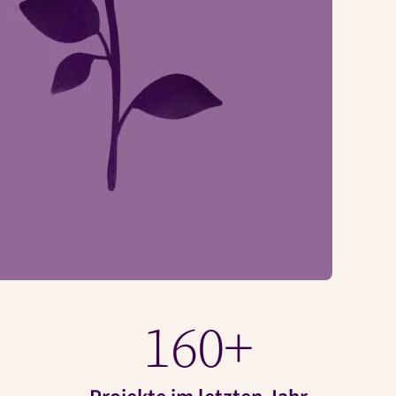
160
+