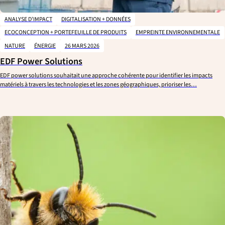
ANALYSE D'IMPACT
DIGITALISATION + DONNÉES
ECOCONCEPTION + PORTEFEUILLE DE PRODUITS
EMPREINTE ENVIRONNEMENTALE
NATURE
ÉNERGIE
26 MARS 2026
EDF Power Solutions
EDF power solutions souhaitait une approche cohérente pour identifier les impacts
matériels à travers les technologies et les zones géographiques, prioriser les…