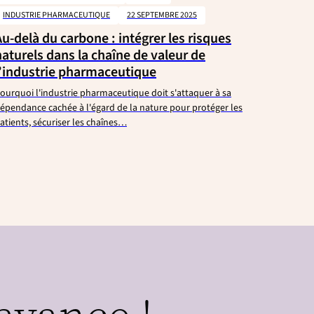
INDUSTRIE PHARMACEUTIQUE
22 SEPTEMBRE 2025
Au-delà du carbone : intégrer les risques
naturels dans la chaîne de valeur de
l’industrie pharmaceutique
ourquoi l'industrie pharmaceutique doit s'attaquer à sa
épendance cachée à l'égard de la nature pour protéger les
atients, sécuriser les chaînes…