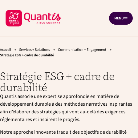
A
A
Panneau de gestion des cookies
l
l
R
l
l
MENU
O
e
e
e
U
r
r
t
V
à
a
R
o
l
u
I
R
u
a
c
L
n
o
Accueil
+
Services + Solutions
+
Communication + Engagement
+
r
A
a
n
Stratégie ESG + cadre de durabilité
N
à
v
t
A
V
l
i
e
I
Stratégie ESG + cadre de
g
n
'
G
a
u
A
a
durabilité
T
t
p
I
c
i
r
O
Quantis associe une expertise approfondie en matière de
o
i
c
N
n
n
développement durable à des méthodes narratives inspirantes
u
p
c
afin d’élaborer des stratégies qui vont au-delà des exigences
e
r
i
réglementaires et inspirent le progrès.
i
p
i
n
a
l
Notre approche innovante traduit des objectifs de durabilité
c
l
i