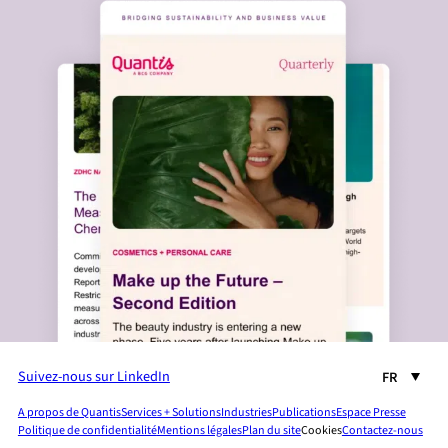
Suivez-nous sur LinkedIn
FR
A propos de Quantis
Services + Solutions
Industries
Publications
Espace Presse
Politique de confidentialité
Mentions légales
Plan du site
Cookies
Contactez-nous