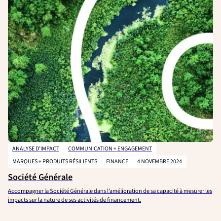
ANALYSE D’IMPACT
COMMUNICATION + ENGAGEMENT
MARQUES + PRODUITS RÉSILIENTS
FINANCE
4 NOVEMBRE 2024
Société Générale
Accompagner la Société Générale dans l’amélioration de sa capacité à mesurer les
impacts sur la nature de ses activités de financement.