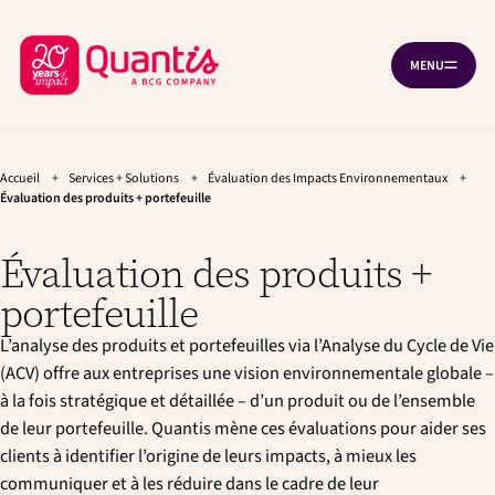
A
A
Panneau de gestion des cookies
l
l
R
l
l
MENU
O
e
e
e
U
r
r
t
V
à
a
R
o
l
u
I
R
u
a
c
L
n
o
Accueil
+
Services + Solutions
+
Évaluation des Impacts Environnementaux
+
r
A
a
n
Évaluation des produits + portefeuille
N
à
v
t
A
V
l
i
e
I
Évaluation des produits +
g
n
'
G
a
u
A
a
portefeuille
T
t
p
I
c
i
r
O
L’analyse des produits et portefeuilles via l’Analyse du Cycle de Vie
o
i
c
N
n
n
(ACV) offre aux entreprises une vision environnementale globale –
u
p
c
à la fois stratégique et détaillée – d’un produit ou de l’ensemble
e
r
i
de leur portefeuille. Quantis mène ces évaluations pour aider ses
i
p
i
n
a
clients à identifier l’origine de leurs impacts, à mieux les
l
c
l
communiquer et à les réduire dans le cadre de leur
i