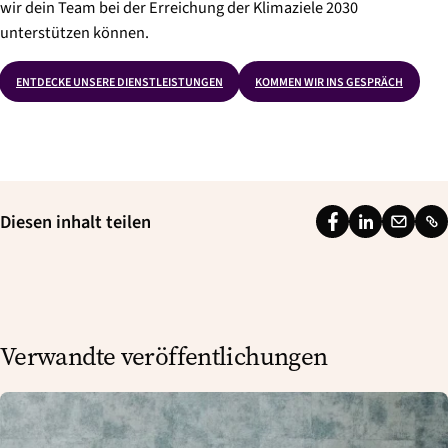
wir dein Team bei der Erreichung der Klimaziele 2030
unterstützen können.
ENTDECKE UNSERE DIENSTLEISTUNGEN
KOMMEN WIR INS GESPRÄCH
Diesen inhalt teilen
F
L
E
L
a
i
m
i
c
n
a
n
e
k
i
k
b
e
l
Verwandte veröffentlichungen
o
d
o
I
k
n