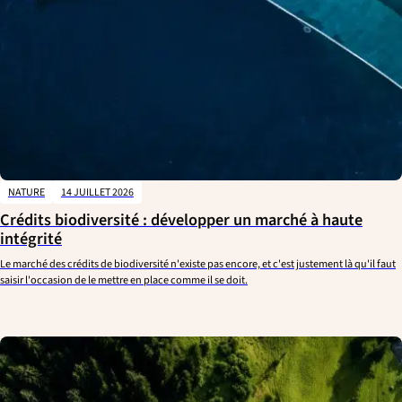
NATURE
14 JUILLET 2026
Crédits biodiversité : développer un marché à haute
intégrité
Le marché des crédits de biodiversité n'existe pas encore, et c'est justement là qu'il faut
saisir l'occasion de le mettre en place comme il se doit.