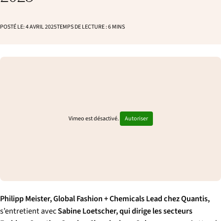
p
a
l
POSTÉ LE:
4 AVRIL 2025
TEMPS DE LECTURE :
6
MINS
e
Vimeo est désactivé.
Autoriser
Philipp Meister, Global Fashion + Chemicals Lead chez Quantis,
s’entretient avec
Sabine Loetscher, qui dirige les secteurs