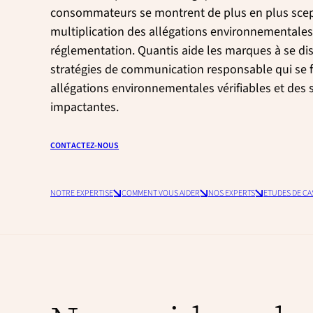
l
n
a
consommateurs se montrent de plus en plus scept
c
l
multiplication des allégations environnementales,
i
p
réglementation. Quantis aide les marques à se dis
a
stratégies de communication responsable qui se 
l
allégations environnementales vérifiables et des 
e
impactantes.
CONTACTEZ-NOUS
NOTRE EXPERTISE
COMMENT VOUS AIDER
NOS EXPERTS
ETUDES DE CA