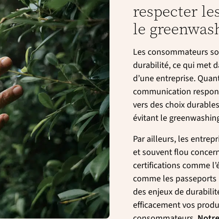
respecter le
le greenwas
Les consommateurs sont
durabilité, ce qui met
d’une entreprise. Quant
communication respons
vers des choix durables
évitant le greenwashin
Par ailleurs, les entre
et souvent flou concern
certifications comme l’
comme les passeports p
des enjeux de durabili
efficacement vos produi
consommateurs.
Notre