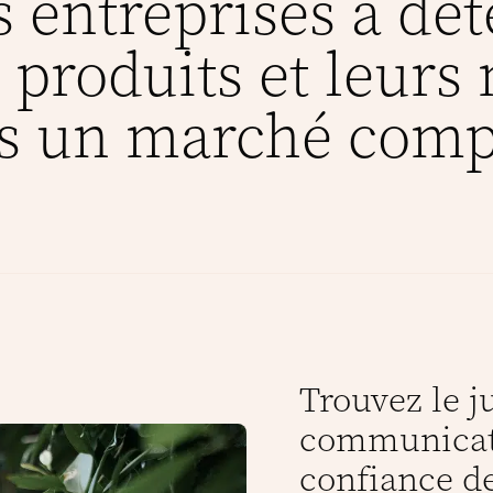
s entreprises à dé
produits et leurs
ns un marché comp
Trouvez le j
communicati
confiance d