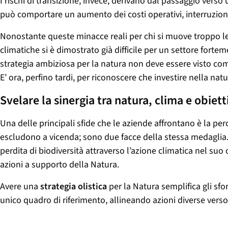
I rischi di transizione, invece, derivano dal passaggio vers
può comportare un aumento dei costi operativi, interruzion
Nonostante queste minacce reali per chi si muove troppo le
climatiche si è dimostrato già difficile per un settore fort
strategia ambiziosa per la natura non deve essere visto co
E’ ora, perfino tardi, per riconoscere che investire nella na
Svelare la sinergia tra natura, clima e obiett
Una delle principali sfide che le aziende affrontano è la perce
escludono a vicenda; sono due facce della stessa medaglia.
perdita di biodiversità attraverso l’azione climatica nel suo 
azioni a supporto della Natura.
Avere una
strategia olistica
per la Natura semplifica gli sfo
unico quadro di riferimento, allineando azioni diverse vers