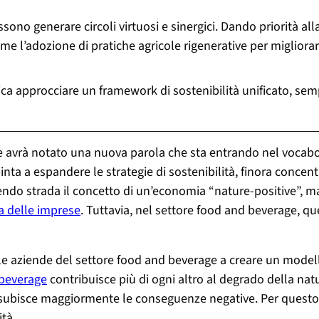
possono generare circoli virtuosi e sinergici. Dando priorità 
come l’adozione di pratiche agricole rigenerative per migliorar
fica approcciare un framework di sostenibilità unificato, sem
e avrà notato una nuova parola che sta entrando nel vocabol
pinta a espandere le strategie di sostenibilità, finora concen
acendo strada il concetto di un’economia “nature-positive”,
za delle imprese
. Tuttavia, nel settore food and beverage, q
 le aziende del settore food and beverage a creare un modell
beverage
contribuisce più di ogni altro al degrado della nat
subisce maggiormente le conseguenze negative. Per questo, 
tà.