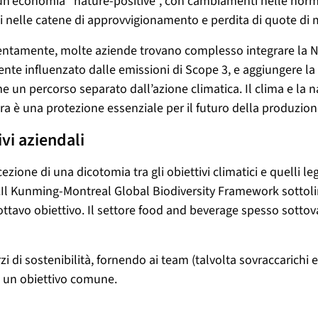
o un’economia “nature-positive”, con cambiamenti nelle norma
i nelle catene di approvvigionamento e perdita di quote di 
ntamente, molte aziende trovano complesso integrare la Natu
emente influenzato dalle emissioni di Scope 3, e aggiungere l
me un percorso separato dall’azione climatica.
Il clima e la 
tura è una protezione essenziale per il futuro della produzio
ivi aziendali
zione di una dicotomia tra gli obiettivi climatici e quelli leg
Il Kunming-Montreal Global Biodiversity Framework sottoline
ottavo obiettivo. Il settore food and beverage spesso sottovalu
rzi di sostenibilità, fornendo ai team (talvolta sovraccarich
o un obiettivo comune.