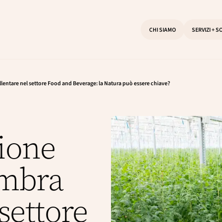
CHI SIAMO
SERVIZI + S
llentare nel settore Food and Beverage: la Natura può essere chiave?
ione
embra
 settore