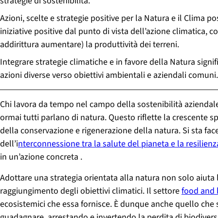
strategie di sostenibilità.
Azioni, scelte e strategie positive per la Natura e il Clima 
iniziative positive dal punto di vista dell’azione climatica, 
addirittura aumentare) la produttività dei terreni.
Integrare strategie climatiche e in favore della Natura signi
azioni diverse verso obiettivi ambientali e aziendali comuni.
Chi lavora da tempo nel campo della sostenibilità aziendal
ormai tutti parlano di natura. Questo riflette la crescente s
della conservazione e rigenerazione della natura. Si sta f
dell’i
nterconnessione tra la salute del pianeta e la resilien
in un’azione concreta .
Adottare una strategia orientata alla natura non solo aiuta
raggiungimento degli obiettivi climatici. Il settore
food and 
ecosistemici che essa fornisce. È dunque anche quello che 
guadagnare, arrestando e invertendo la perdita di biodiversi