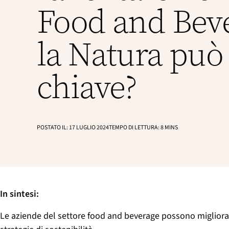
g
n
a
Food and Bev
c
l
e
i
e
p
la Natura può
a
l
e
chiave?
POSTATO IL:
17 LUGLIO 2024
TEMPO DI LETTURA:
8
MINS
In sintesi:
Le aziende del settore food and beverage possono migliorare 