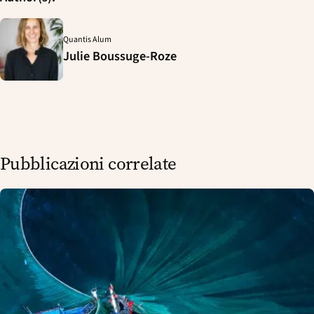
e
k
i
k
b
e
l
Quantis Alum
o
d
Julie Boussuge-Roze
o
I
k
n
Pubblicazioni correlate