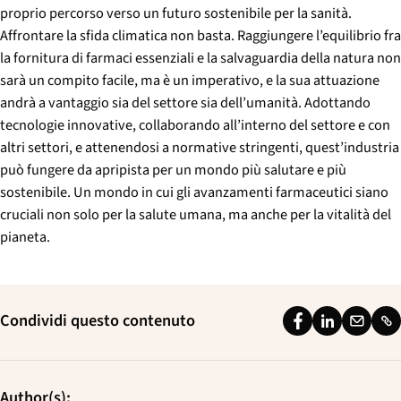
proprio percorso verso un futuro sostenibile per la sanità.
Affrontare la sfida climatica non basta. Raggiungere l’equilibrio fra
la fornitura di farmaci essenziali e la salvaguardia della natura non
sarà un compito facile, ma è un imperativo, e la sua attuazione
andrà a vantaggio sia del settore sia dell’umanità. Adottando
tecnologie innovative, collaborando all’interno del settore e con
altri settori, e attenendosi a normative stringenti, quest’industria
può fungere da apripista per un mondo più salutare e più
sostenibile. Un mondo in cui gli avanzamenti farmaceutici siano
cruciali non solo per la salute umana, ma anche per la vitalità del
pianeta.
Condividi questo contenuto
F
L
E
L
a
i
m
i
c
n
a
n
Author(s):