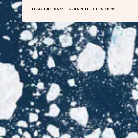
POSTATO IL:
3 MARZO 2022
TEMPO DI LETTURA:
7
MINS