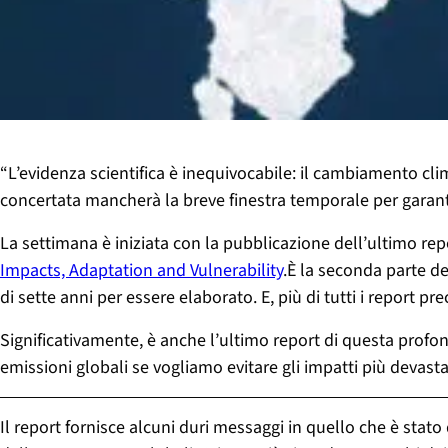
“L’evidenza scientifica è inequivocabile: il cambiamento cli
concertata mancherà la breve finestra temporale per garantir
La settimana è iniziata con la pubblicazione dell’ultimo re
Impacts, Adaptation and Vulnerability
.È la seconda parte de
di sette anni per essere elaborato. E, più di tutti i report p
Significativamente, è anche l’ultimo report di questa profo
emissioni globali se vogliamo evitare gli impatti più devas
Il report fornisce alcuni duri messaggi in quello che è sta