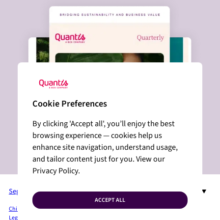
Cookie Preferences
By clicking 'Accept all', you’ll enjoy the best
browsing experience — cookies help us
enhance site navigation, understand usage,
and tailor content just for you. View our
Privacy Policy.
Seguici su LinkedIn
IT
ACCEPT ALL
Chi siamo
Servizi + Soluzioni
Settori
Insight
Sala Stampa
Privacy Policy
Legal Mentions
Mappa del sito
Cookies
Come possiamo aiutarvi?