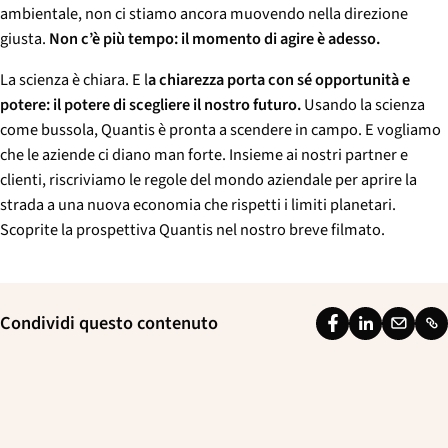
ambientale, non ci stiamo ancora muovendo nella direzione
giusta.
Non c’è più tempo: il momento di agire è adesso.
La scienza è chiara. E l
a chiarezza porta con sé opportunità e
potere: il potere di scegliere il nostro futuro.
Usando la scienza
come bussola, Quantis è pronta a scendere in campo. E vogliamo
che le aziende ci diano man forte. Insieme ai nostri partner e
clienti, riscriviamo le regole del mondo aziendale per aprire la
strada a una nuova economia che rispetti i limiti planetari.
Scoprite la prospettiva Quantis nel nostro breve filmato.
Condividi questo contenuto
F
L
E
L
a
i
m
i
c
n
a
n
e
k
i
k
b
e
l