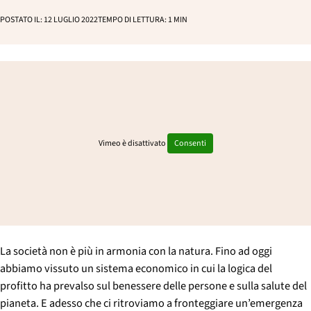
p
POSTATO IL:
12 LUGLIO 2022
TEMPO DI LETTURA:
1
MIN
a
l
e
Vimeo è disattivato
Consenti
La società non è più in armonia con la natura. Fino ad oggi
abbiamo vissuto un sistema economico in cui la logica del
profitto ha prevalso sul benessere delle persone e sulla salute del
pianeta. E adesso che ci ritroviamo a fronteggiare un’emergenza