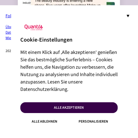
Folgen Sie uns auf LinkedIn
DE
Über Quantis
Dienste + Lösungen
Branchen
Insights
Pressebereich
Datenschutzbestimmungen
Juristische Erwähnungen
Lageplan
Cookies
Wie können wir Ihnen helfen?
Cookie-Einstellungen
2026 QUANTIS © VERWANDTE VERÖFFENTLICHUNGEN
Mit einem Klick auf ‚Alle akzeptieren‘ genießen
Sie das bestmögliche Surferlebnis – Cookies
helfen uns, die Navigation zu verbessern, die
Nutzung zu analysieren und Inhalte individuell
anzupassen. Lesen Sie unsere
Datenschutzerklärung.
ALLE AKZEPTIEREN
ALLE ABLEHNEN
PERSONALISIEREN