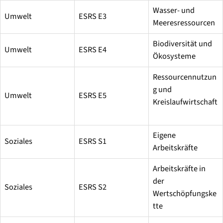
Wasser- und
Umwelt
ESRS E3
Meeresressourcen
Biodiversität und
Umwelt
ESRS E4
Ökosysteme
Ressourcennutzun
g und
Umwelt
ESRS E5
Kreislaufwirtschaft
Eigene
Soziales
ESRS S1
Arbeitskräfte
Arbeitskräfte in
der
Soziales
ESRS S2
Wertschöpfungske
tte