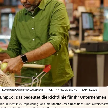
KOMMUNIKATION + ENGAGEMENT
POLITIK + REGULIERUNG
8 APRIL 2026
EmpCo: Das bedeutet die Richtlinie für Ihr Unternehmen
Die EU-Richtlinie „Empowering Consumers for the Green Transition“ (EmpCo) verschärft